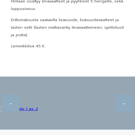
Hintaan sisältyy liinavaatteet ja pyyhkeet 5 hengelle, sekä
loppusiivous.
Erillismaksusta saatavilla lisävuode, lisävuodevaatteet ja
lasten setti (lasten matkasänky liinavaatteineen, syöttötuoli
ja potta).
Lemmikkilisä 45 €.