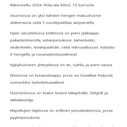
Rakennettu 2004. Pinta-ala 60m2. 1,5 kerrosta.
Asunnossa on yksi kahden hengen makuuhuone
alakerrassa sekä 3 vuodepaikkaa avoparvella.
Hyvin varustellussa keittiössä on pieni jääkaappi
pakastelokerolla, astianpesukone, kahvinkeitin,
vedenkeitin, leivänpaahdin, sekä mikroaaltouuni. Astiasto
6 hengelle ja ruoanvalmistusvälineet.
Kylpyhuoneen yhteydessä on wc, suihku ja pieni sauna.
Eteisessä on kuivauskaappi, jossa voi kuivattaa helposti
esimerkiksi lasketteluvaatteet.
Huoneistossa on lisäksi terassi takapihalle, hiiligrilli ja
lattialämmitys.
Majoittujien käytössä on erillinen pesularakennus, jossa
pyykinpesukone.