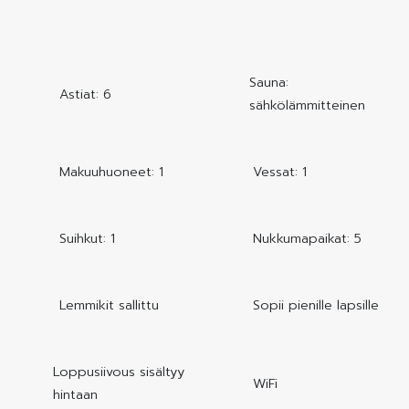
Sauna:
Astiat: 6
sähkölämmitteinen
Makuuhuoneet: 1
Vessat: 1
Suihkut: 1
Nukkumapaikat: 5
Lemmikit sallittu
Sopii pienille lapsille
Loppusiivous sisältyy
WiFi
hintaan