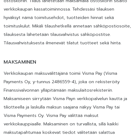
ostoskoriin. Tilaus lähetetään maksamalla ostoskorin sisältö
verkkokaupan kassatoiminnossa. Tehdessäsi tilauksen
hyväksyt nämä toimitusehdot, tuotteiden hinnat sekä
toimituskulut. Mikäli tilaushetkellä annetaan sähköpostiosoite,
tilauksesta lähetetään tilausvahvistus sähköpostitse.
Tilausvahvistuksesta ilmenevät tilatut tuotteet sekä hinta.
MAKSAMINEN
Verkkokaupan maksuvälittäjänä toimii Visma Pay (Visma
Payments Oy, y-tunnus 2486559-4), joka on rekisteröity
Finanssivalvonnan ylläpitämään maksulaitosrekisteriin.
Maksamiseen siirrytään Visma Payn verkkopalvelun kautta ja
tiliotteella ja laskulla maksun saajana näkyy Visma Pay tai
Visma Payments Oy. Visma Pay välittää maksut
verkkokauppiaalle. Maksaminen on turvallista, sillä kaikki
maksutapahtumaa koskevat tiedot välitetään salattua