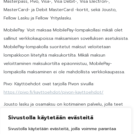
Masterpass, Pivo, Visa-, Visa Debit-, Visa Electron-,
MasterCard- ja Debit MasterCard -kortit, sekä Jousto,
Fellow Lasku ja Fellow Yrityslasku.
MobilePay: Voit maksaa MobilePay-lompakollasi mikäli olet
sallinut verkkokaupoissa maksamisen sovelluksen asetuksista.
MobilePay-lompakolla suoritetut maksut veloitetaan
lompakkoon liitetyltä maksukortilta. Mikäli maksun
veloittaminen maksukortilta epäonnistuu, MobilePay-
lompakolla maksaminen ei ole mahdollista verkkokaupassa.
Pivo: Käyttöehdot ovat tarjolla Pivon sivuilla:
https://pivo.fi/kayttoehdot/pivon-kayttoehdot/
Jousto lasku ja osamaksu on kotimainen palvelu, jolla teet
ostoksesi nopeasti ja turvallisesti. Jousto on tarkoitettu
Sivustolla käytetään evästeitä
yksityishenkilöille, jotka ovat hoitaneet raha-asiansa
Sivustolla käytetään evästeitä, joilla voimme parantaa
moitteettomasti. Joustolla saat 30 vuorokautta korotonta ja