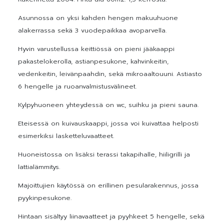
Asunnossa on yksi kahden hengen makuuhuone
alakerrassa sekä 3 vuodepaikkaa avoparvella.
Hyvin varustellussa keittiössä on pieni jääkaappi
pakastelokerolla, astianpesukone, kahvinkeitin,
vedenkeitin, leivänpaahdin, sekä mikroaaltouuni. Astiasto
6 hengelle ja ruoanvalmistusvälineet.
Kylpyhuoneen yhteydessä on wc, suihku ja pieni sauna.
Eteisessä on kuivauskaappi, jossa voi kuivattaa helposti
esimerkiksi lasketteluvaatteet.
Huoneistossa on lisäksi terassi takapihalle, hiiligrilli ja
lattialämmitys.
Majoittujien käytössä on erillinen pesularakennus, jossa
pyykinpesukone.
Hintaan sisältyy liinavaatteet ja pyyhkeet 5 hengelle, sekä