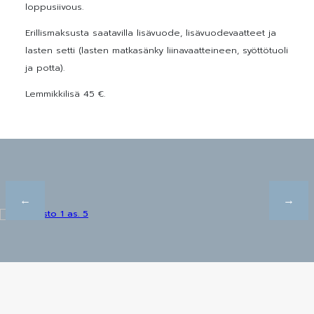
loppusiivous.
Erillismaksusta saatavilla lisävuode, lisävuodevaatteet ja
lasten setti (lasten matkasänky liinavaatteineen, syöttötuoli
ja potta).
Lemmikkilisä 45 €.