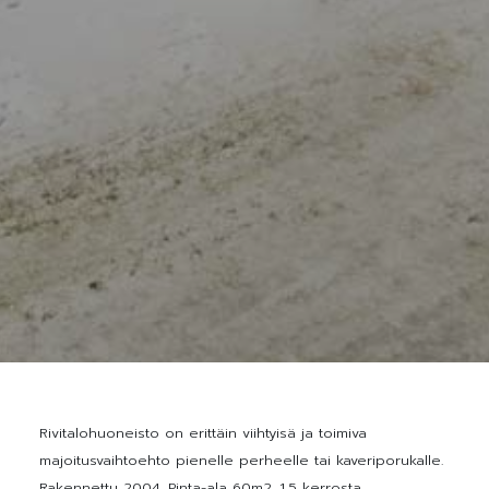
Rivitalohuoneisto on erittäin viihtyisä ja toimiva
majoitusvaihtoehto pienelle perheelle tai kaveriporukalle.
Rakennettu 2004. Pinta-ala 60m2. 1,5 kerrosta.