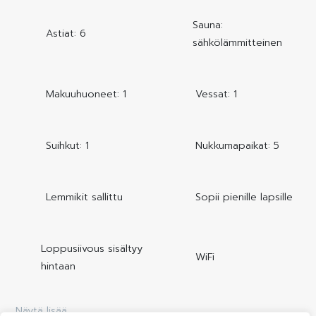
Sauna:
Astiat: 6
sähkölämmitteinen
Makuuhuoneet: 1
Vessat: 1
Suihkut: 1
Nukkumapaikat: 5
Lemmikit sallittu
Sopii pienille lapsille
Loppusiivous sisältyy
WiFi
hintaan
Näytä lisää