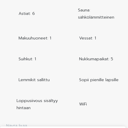
Sauna:
Astiat: 6
sähkölämmitteinen
Makuuhuoneet: 1
Vessat: 1
Suihkut: 1
Nukkumapaikat: 5
Lemmikit sallittu
Sopii pienille lapsille
Loppusiivous sisältyy
WiFi
hintaan
Näytä lisää