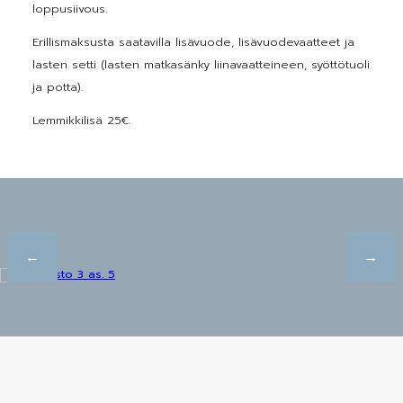
loppusiivous.
Erillismaksusta saatavilla lisävuode, lisävuodevaatteet ja
lasten setti (lasten matkasänky liinavaatteineen, syöttötuoli
ja potta).
Lemmikkilisä 25€.