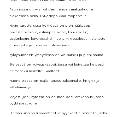
Asunnossa on yksi kahden hengen makuuhuone
alakerrassa sekä 3 vuodepaikkaa avoparvella.
Hyvin varustellussa keittiössä on pieni jääkaappi
pakastelokerolla, astianpesukone, kahvinkeitin,
vedenkeitin, leivänpaahdin, sekä mikroaaltouuni. Astiasto
6 hengelle ja ruoanvalmistusvälineet.
Kylpyhuoneen yhteydessä on wc, suihku ja pieni sauna.
Eteisessä on kuivauskaappi, jossa voi kuivattaa helposti
esimerkiksi lasketteluvaatteet.
Huoneistossa on lisäksi terassi takapihalle, hiiligrilli ja
lattialämmitys.
Majoittujien käytössä on erillinen pesularakennus, jossa
pyykinpesukone.
Hintaan sisältyy liinavaatteet ja pyyhkeet 5 hengelle, sekä