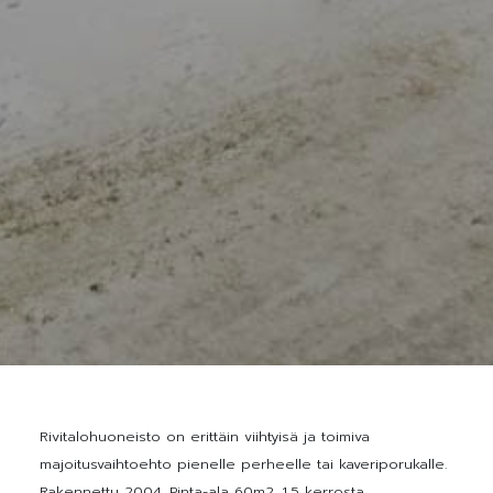
Rivitalohuoneisto on erittäin viihtyisä ja toimiva
majoitusvaihtoehto pienelle perheelle tai kaveriporukalle.
Rakennettu 2004. Pinta-ala 60m2. 1,5 kerrosta.