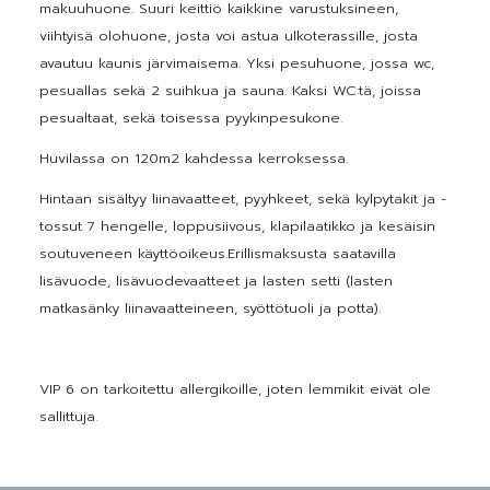
makuuhuone. Suuri keittiö kaikkine varustuksineen,
viihtyisä olohuone, josta voi astua ulkoterassille, josta
avautuu kaunis järvimaisema. Yksi pesuhuone, jossa wc,
pesuallas sekä 2 suihkua ja sauna. Kaksi WC:tä, joissa
pesualtaat, sekä toisessa pyykinpesukone.
Huvilassa on 120m2 kahdessa kerroksessa.
Hintaan sisältyy liinavaatteet, pyyhkeet, sekä kylpytakit ja -
tossut 7 hengelle, loppusiivous, klapilaatikko ja kesäisin
soutuveneen käyttöoikeus.Erillismaksusta saatavilla
lisävuode, lisävuodevaatteet ja lasten setti (lasten
matkasänky liinavaatteineen, syöttötuoli ja potta).
VIP 6 on tarkoitettu allergikoille, joten lemmikit eivät ole
sallittuja.