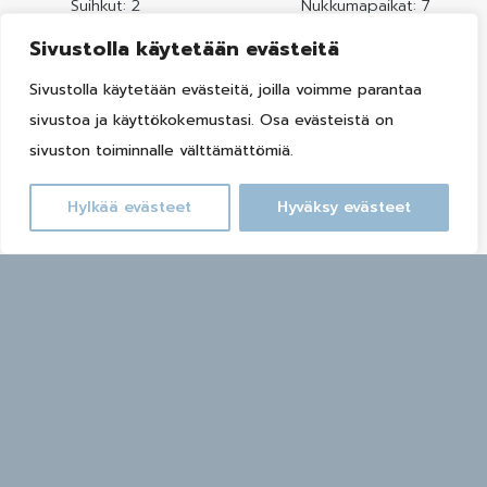
Suihkut: 2
Nukkumapaikat: 7
Sivustolla käytetään evästeitä
Loppusiivous sisältyy
Sivustolla käytetään evästeitä, joilla voimme parantaa
Sopii pienille lapsille
hintaan
sivustoa ja käyttökokemustasi. Osa evästeistä on
sivuston toiminnalle välttämättömiä.
WiFi
Näytä lisää
Hylkää evästeet
Hyväksy evästeet
Varaa huvila