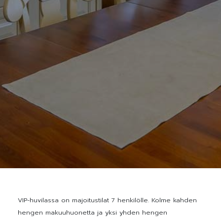
VIP-huvilassa on majoitustilat 7 henkilölle. Kolme kahden
hengen makuuhuonetta ja yksi yhden hengen