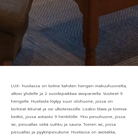
LUX- huvilassa on kolme kahden hengen makuuhuonetta,
alkovi yhdelle ja 2 vuodepaikkaa avoparvella. Vuoteet 9
hengelle. Huvilasta löytyy suuri olohuone, jossa on
korkeat ikkunat ja ovi ulkoterassille. Lisäksi tilava ja toimiva
keittiö, jossa astiasto 9 henkilölle. Yksi pesuhuone, jossa
wc, pesuallas sekä suihku ja sauna. Toinen wc, jossa
pesuallas ja pyykinpesukone. Huvilassa on avotakka,