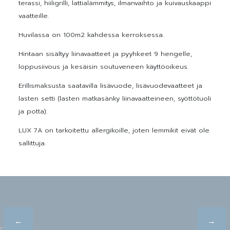
terassi, hiiligrilli, lattialämmitys, ilmanvaihto ja kuivauskaappi
vaatteille.
Huvilassa on 100m2 kahdessa kerroksessa.
Hintaan sisältyy liinavaatteet ja pyyhkeet 9 hengelle,
loppusiivous ja kesäisin soutuveneen käyttöoikeus.
Erillismaksusta saatavilla lisävuode, lisävuodevaatteet ja
lasten setti (lasten matkasänky liinavaatteineen, syöttötuoli
ja potta).
LUX 7A on tarkoitettu allergikoille, joten lemmikit eivät ole
sallittuja.